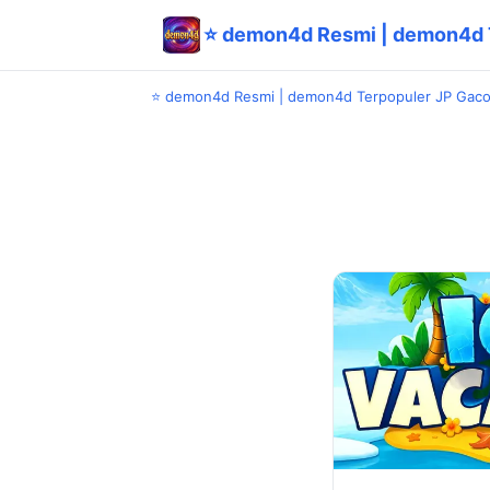
⭐ demon4d Resmi | demon4d Te
⭐ demon4d Resmi | demon4d Terpopuler JP Gacor 