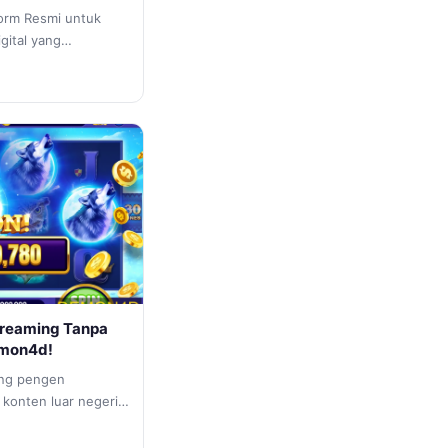
orm Resmi untuk
gital yang
butuhan akan
treaming Tanpa
emon4d!
ang pengen
 konten luar negeri
 demon4d.