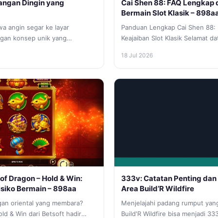
angan Dingin yang
Cai Shen 88: FAQ Lengkap
Bermain Slot Klasik – 898a
a angin segar ke layar
Panduan Lengkap Cai Shen 88: 
gan konsep unik yang
Keajaiban Slot Klasik Selamat da
dingin kutub dengan relaksasi
nostalgia mesin slot, tempat di
18 Jul 2026
 of Dragon – Hold & Win:
333v: Catatan Penting dan
siko Bermain – 898aa
Area Build’R Wildfire
gan oriental yang membara?
Menjelajahi padang rumput yang
ld & Win dari Betsoft hadir
Build'R Wildfire bisa menjadi 3