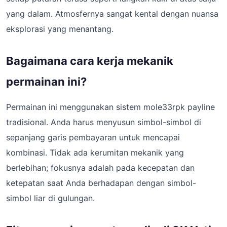
yang dalam. Atmosfernya sangat kental dengan nuansa
eksplorasi yang menantang.
Bagaimana cara kerja mekanik
permainan ini?
Permainan ini menggunakan sistem mole33rpk payline
tradisional. Anda harus menyusun simbol-simbol di
sepanjang garis pembayaran untuk mencapai
kombinasi. Tidak ada kerumitan mekanik yang
berlebihan; fokusnya adalah pada kecepatan dan
ketepatan saat Anda berhadapan dengan simbol-
simbol liar di gulungan.