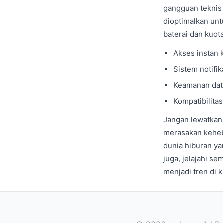
gangguan teknis 
dioptimalkan un
baterai dan kuota
Akses instan k
Sistem notifi
Keamanan data
Kompatibilita
Jangan lewatkan
merasakan keheb
dunia hiburan ya
juga, jelajahi se
menjadi tren di 