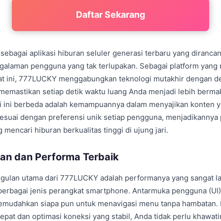
Daftar Sekarang
ebagai aplikasi hiburan seluler generasi terbaru yang diranca
alaman pengguna yang tak terlupakan. Sebagai platform yang 
aat ini, 777LUCKY menggabungkan teknologi mutakhir dengan de
emastikan setiap detik waktu luang Anda menjadi lebih berma
i ini berbeda adalah kemampuannya dalam menyajikan konten 
sesuai dengan preferensi unik setiap pengguna, menjadikannya 
mencari hiburan berkualitas tinggi di ujung jari.
lan dan Performa Terbaik
ggulan utama dari 777LUCKY adalah performanya yang sangat l
berbagai jenis perangkat smartphone. Antarmuka pengguna (UI)
, memudahkan siapa pun untuk menavigasi menu tanpa hambatan.
pat dan optimasi koneksi yang stabil, Anda tidak perlu khawati