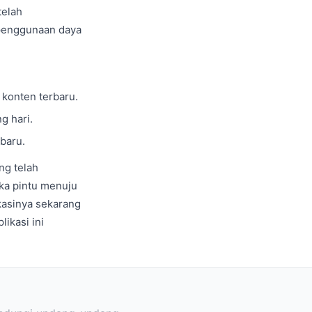
telah
 penggunaan daya
konten terbaru.
g hari.
baru.
ng telah
ka pintu menuju
kasinya sekarang
likasi ini